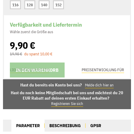
116
128
140
152
Verfügbarkeit und Liefertermin
Wähle zuerst die Größe aus
9,90 €
19,90 €
du sparst 10,00 €
IN DEN WARENKORB
LIEFERMÖGLICHKEITEN
PREISENTWICKLUNG FÜR
Hast du bereits ein Konto bei uns?
Melde dich hier an
Hast du noch keine Mitgliedschaft bei uns und möchtest du 20
EUR Rabatt auf deinen ersten Einkauf erhalten?
Registrieren Sie sich
PARAMETER
BESCHREIBUNG
GPSR