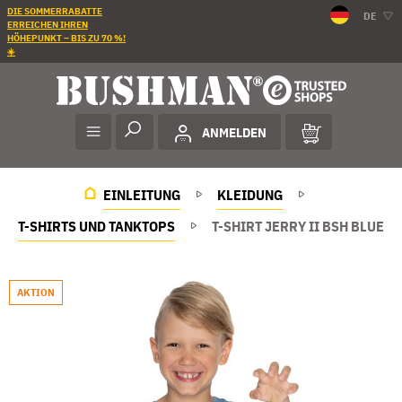
DIE SOMMERRABATTE
DE
ERREICHEN IHREN
HÖHEPUNKT – BIS ZU 70 %!
☀️
ANMELDEN
EINLEITUNG
KLEIDUNG
T-SHIRTS UND TANKTOPS
T-SHIRT JERRY II BSH BLUE
AKTION