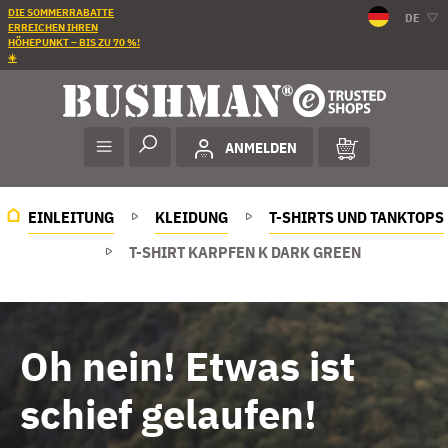
DIE SOMMERRABATTE
DE
ERREICHEN IHREN
HÖHEPUNKT – BIS ZU 70 %!
☀️
ANMELDEN
EINLEITUNG
KLEIDUNG
T-SHIRTS UND TANKTOPS
T-SHIRT KARPFEN K DARK GREEN
Oh nein! Etwas ist
schief gelaufen!