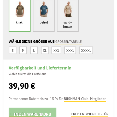
khaki
petrol
sandy
brown
WÄHLE DEINE GRÖSSE AUS
GRÖSSENTABELLE
S
M
L
XL
XXL
XXXL
XXXXL
Verfügbarkeit und Liefertermin
Wähle zuerst die Größe aus
39,90 €
Permanenter Rabatt bis zu -15 % für
BUSHMAN-Club-Mitglieder
IN DEN WARENKORB
LIEFERMÖGLICHKEITEN
PREISENTWICKLUNG FÜR