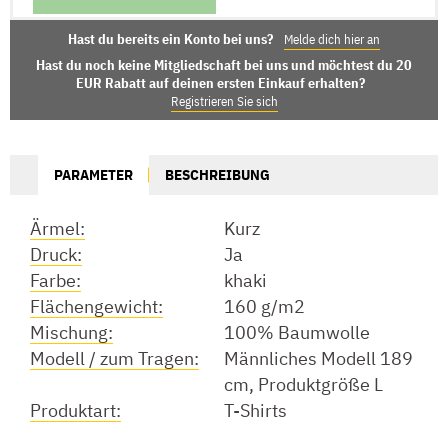
Hast du bereits ein Konto bei uns?
Melde dich hier an
Hast du noch keine Mitgliedschaft bei uns und möchtest du 20
EUR Rabatt auf deinen ersten Einkauf erhalten?
Registrieren Sie sich
PARAMETER
BESCHREIBUNG
Ärmel:
Kurz
Druck:
Ja
Farbe:
khaki
Flächengewicht:
160 g/m2
Mischung:
100% Baumwolle
Modell / zum Tragen:
Männliches Modell 189
cm, Produktgröße L
Produktart:
T-Shirts