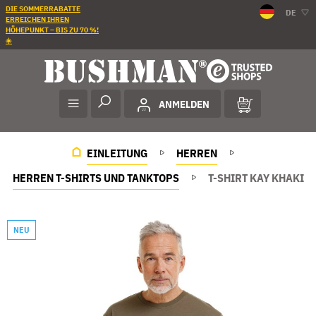
DIE SOMMERRABATTE
DE
ERREICHEN IHREN
HÖHEPUNKT – BIS ZU 70 %!
☀️
ANMELDEN
EINLEITUNG
HERREN
HERREN T-SHIRTS UND TANKTOPS
T-SHIRT KAY KHAKI
NEU