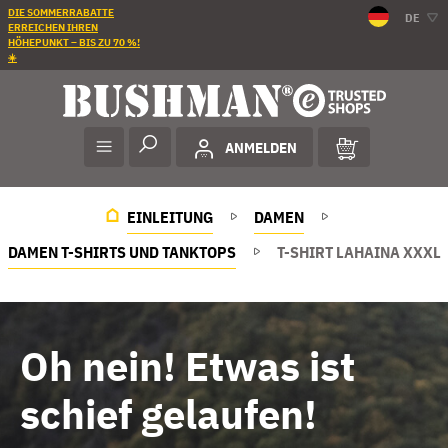
DIE SOMMERRABATTE
DE
ERREICHEN IHREN
HÖHEPUNKT – BIS ZU 70 %!
☀️
ANMELDEN
EINLEITUNG
DAMEN
DAMEN T-SHIRTS UND TANKTOPS
T-SHIRT LAHAINA XXXL
Oh nein! Etwas ist
schief gelaufen!