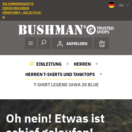
DIE SOMMERRABATTE
DE
ERREICHEN IHREN
HÖHEPUNKT – BIS ZU 70 %!
☀️
ANMELDEN
EINLEITUNG
HERREN
HERREN T-SHIRTS UND TANKTOPS
T-SHIRT LEGEND JAWA 20 BLUE
Oh nein! Etwas ist