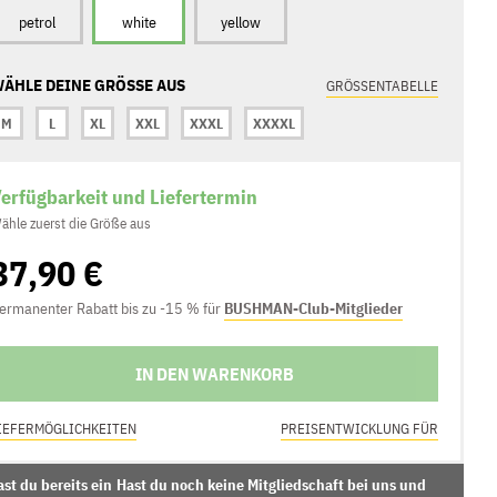
petrol
white
yellow
ÄHLE DEINE GRÖSSE AUS
GRÖSSENTABELLE
M
L
XL
XXL
XXXL
XXXXL
erfügbarkeit und Liefertermin
ähle zuerst die Größe aus
37,90 €
ermanenter Rabatt bis zu -15 % für
BUSHMAN-Club-Mitglieder
IN DEN WARENKORB
IEFERMÖGLICHKEITEN
PREISENTWICKLUNG FÜR
st du bereits ein
Hast du noch keine Mitgliedschaft bei uns und