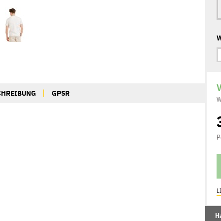
W
V
CHREIBUNG
GPSR
W
P
L
Ha