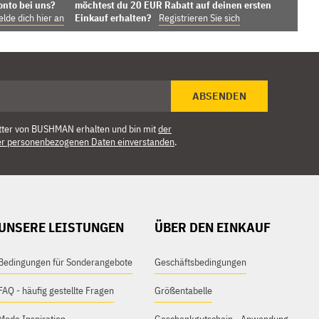
onto bei uns?
möchtest du 20 EUR Rabatt auf deinen ersten
lde dich hier an
Einkauf erhalten?
Registrieren Sie sich
ABSENDEN
tter von BUSHMAN erhalten und bin mit
der
er personenbezogenen Daten einverstanden
.
UNSERE LEISTUNGEN
ÜBER DEN EINKAUF
Bedingungen für Sonderangebote
Geschäftsbedingungen
FAQ - häufig gestellte Fragen
Größentabelle