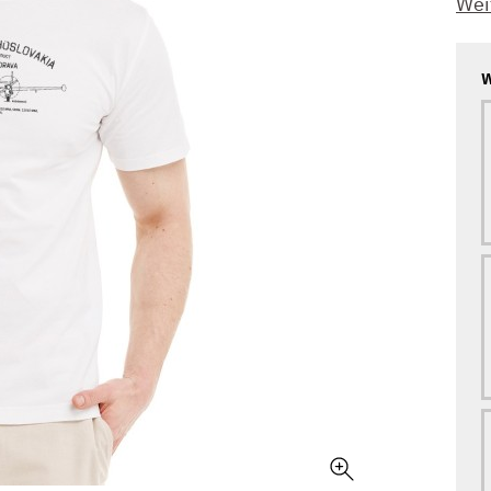
Wei
W