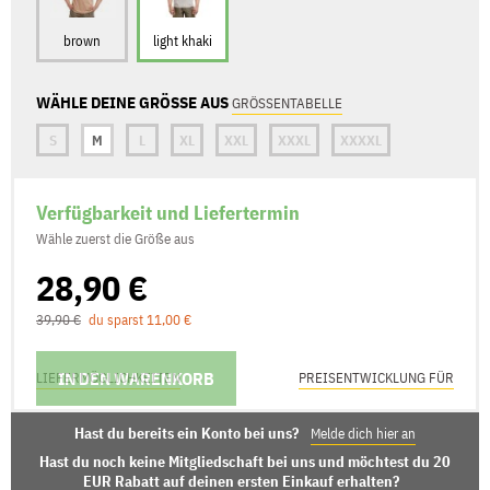
brown
light khaki
WÄHLE DEINE GRÖSSE AUS
GRÖSSENTABELLE
S
M
L
XL
XXL
XXXL
XXXXL
Verfügbarkeit und Liefertermin
Wähle zuerst die Größe aus
28,90 €
39,90 €
du sparst 11,00 €
IN DEN WARENKORB
LIEFERMÖGLICHKEITEN
PREISENTWICKLUNG FÜR
Hast du bereits ein Konto bei uns?
Melde dich hier an
Hast du noch keine Mitgliedschaft bei uns und möchtest du 20
EUR Rabatt auf deinen ersten Einkauf erhalten?