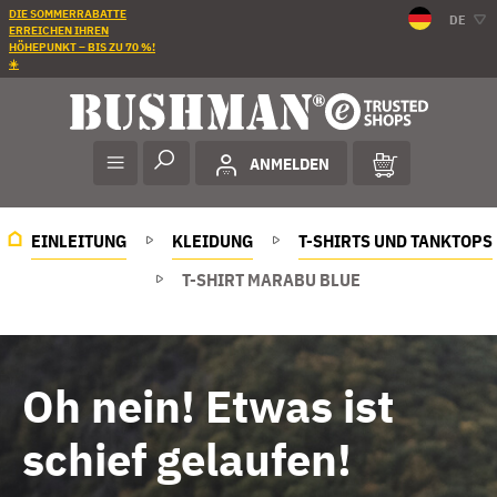
DIE SOMMERRABATTE
DE
ERREICHEN IHREN
HÖHEPUNKT – BIS ZU 70 %!
☀️
ANMELDEN
EINLEITUNG
KLEIDUNG
T-SHIRTS UND TANKTOPS
T-SHIRT MARABU BLUE
Oh nein! Etwas ist
schief gelaufen!