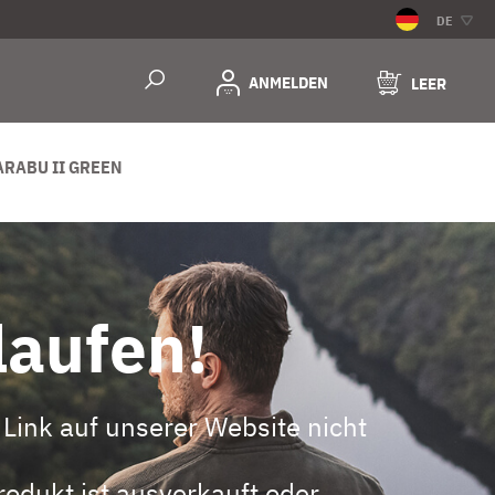
DE
ANMELDEN
LEER
ARABU II GREEN
laufen!
Link auf unserer Website nicht
odukt ist ausverkauft oder