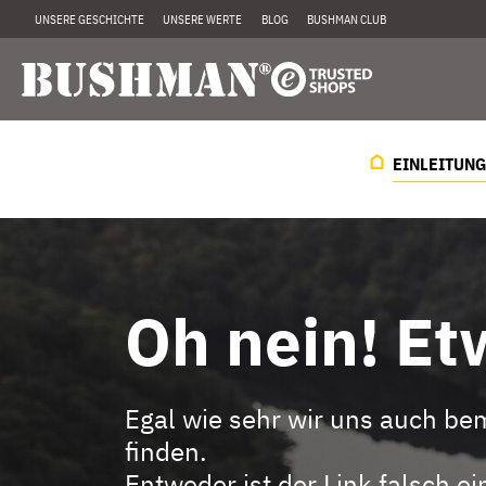
UNSERE GESCHICHTE
UNSERE WERTE
BLOG
BUSHMAN CLUB
EINLEITUNG
Oh nein! Etw
Egal wie sehr wir uns auch be
finden.
Entweder ist der Link falsch 