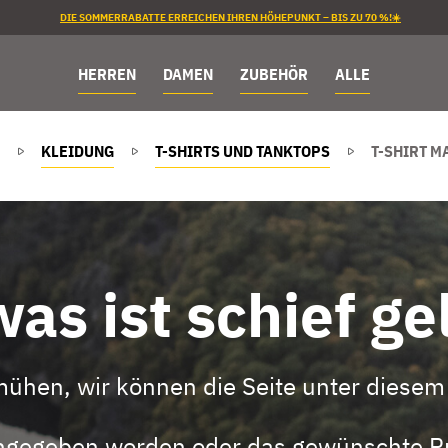
DIE SOMMERRABATTE ERREICHEN IHREN HÖHEPUNKT – BIS ZU 70 %!☀️
HERREN
DAMEN
ZUBEHÖR
ALLE
KLEIDUNG
T-SHIRTS UND TANKTOPS
T-SHIRT M
as ist schief ge
mühen, wir können die Seite unter diesem 
eingegeben worden oder das gewünschte Pr