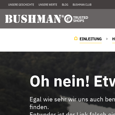
UNSERE GESCHICHTE
UNSERE WERTE
BLOG
BUSHMAN CLUB
EINLEITUNG
H
Oh nein! Etw
Egal wie sehr wir uns auch be
finden.
Entweder ist der Link falsch 