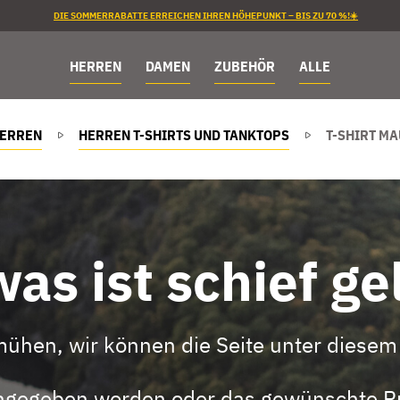
DIE SOMMERRABATTE ERREICHEN IHREN HÖHEPUNKT – BIS ZU 70 %!☀️
HERREN
DAMEN
ZUBEHÖR
ALLE
ERREN
HERREN T-SHIRTS UND TANKTOPS
T-SHIRT M
as ist schief ge
mühen, wir können die Seite unter diesem 
eingegeben worden oder das gewünschte Pr