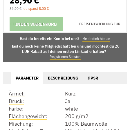
36,90 €
du sparst 8,00 €
IN DEN WARENKORB
LIEFERMÖGLICHKEITEN
PREISENTWICKLUNG FÜR
Hast du bereits ein Konto bei uns?
Melde dich hier an
Hast du noch keine Mitgliedschaft bei uns und möchtest du 20
EUR Rabatt auf deinen ersten Einkauf erhalten?
Registrieren Sie sich
PARAMETER
BESCHREIBUNG
GPSR
Ärmel:
Kurz
Druck:
Ja
Farbe:
white
Flächengewicht:
200 g/m2
Mischung:
100% Baumwolle