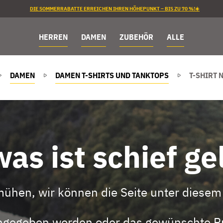
DIE SOMMERRABATTE ERREICHEN IHREN HÖHEPUNKT – BIS ZU 70 %!☀️
HERREN
DAMEN
ZUBEHÖR
ALLE
DAMEN
DAMEN T-SHIRTS UND TANKTOPS
T-SHIRT 
as ist schief ge
mühen, wir können die Seite unter diesem 
eingegeben worden oder das gewünschte Pr