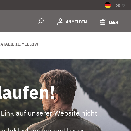
DE
ANMELDEN
LEER
NATALIE III YELLOW
laufen!
Link auf unserer Website nicht
odukt ist ausverkauft oder