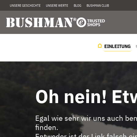
UNSERE GESCHICHTE
UNSERE WERTE
BLOG
BUSHMAN CLUB
EINLEITUNG
Oh nein! Etw
Egal wie sehr wir uns auch be
finden.
Entweder ist der Link falsch 