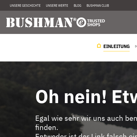
UNSERE GESCHICHTE
UNSERE WERTE
BLOG
BUSHMAN CLUB
EINLEITUNG
Oh nein! Etw
Egal wie sehr wir uns auch be
finden.
Entweder ist der Link falsch 