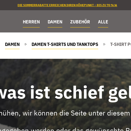
DIE SOMMERRABATTE ERREICHEN IHREN HÖHEPUNKT – BIS ZU 70 %!☀️
HERREN
DAMEN
ZUBEHÖR
ALLE
DAMEN
DAMEN T-SHIRTS UND TANKTOPS
T-SHIRT 
as ist schief ge
mühen, wir können die Seite unter diesem 
eingegeben worden oder das gewünschte Pr