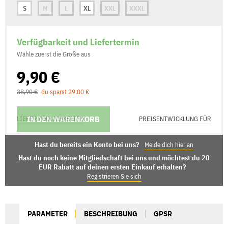
S
M
L
XL
XXL
XXXL
Verfügbarkeit und Liefertermin
Wähle zuerst die Größe aus
9,90 €
38,90 €
du sparst 29,00 €
IN DEN WARENKORB
LIEFERMÖGLICHKEITEN
PREISENTWICKLUNG FÜR
Hast du bereits ein Konto bei uns?
Melde dich hier an
Hast du noch keine Mitgliedschaft bei uns und möchtest du 20
EUR Rabatt auf deinen ersten Einkauf erhalten?
Registrieren Sie sich
PARAMETER
BESCHREIBUNG
GPSR