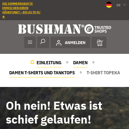
DIE SOMMERRABATTE
DE
ERREICHEN IHREN
HÖHEPUNKT – BIS ZU 70 %!
☀️
ANMELDEN
EINLEITUNG
DAMEN
DAMEN T-SHIRTS UND TANKTOPS
T-SHIRT TOPEKA
Oh nein! Etwas ist
schief gelaufen!