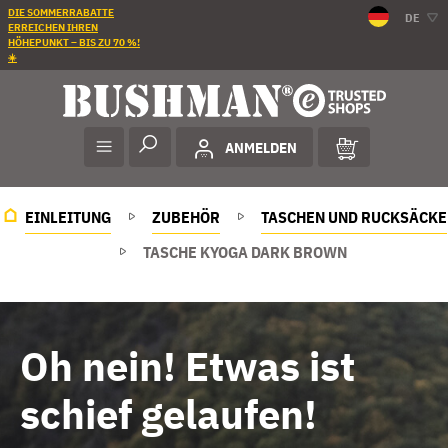
DIE SOMMERRABATTE
DE
ERREICHEN IHREN
HÖHEPUNKT – BIS ZU 70 %!
☀️
ANMELDEN
EINLEITUNG
ZUBEHÖR
TASCHEN UND RUCKSÄCKE
TASCHE KYOGA DARK BROWN
Oh nein! Etwas ist
schief gelaufen!