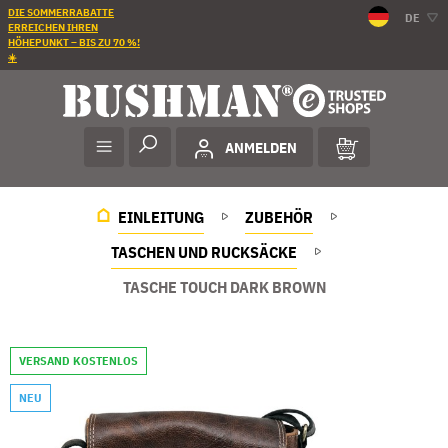
DIE SOMMERRABATTE
DE
ERREICHEN IHREN
HÖHEPUNKT – BIS ZU 70 %!
☀️
ANMELDEN
EINLEITUNG
ZUBEHÖR
TASCHEN UND RUCKSÄCKE
TASCHE TOUCH DARK BROWN
VERSAND KOSTENLOS
NEU