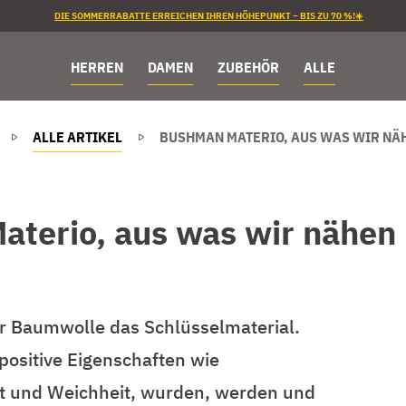
DIE SOMMERRABATTE ERREICHEN IHREN HÖHEPUNKT – BIS ZU 70 %!☀️
HERREN
DAMEN
ZUBEHÖR
ALLE
ALLE ARTIKEL
BUSHMAN MATERIO, AUS WAS WIR N
terio, aus was wir nähe
r Baumwolle das Schlüsselmaterial.
positive Eigenschaften wie
it und Weichheit, wurden, werden und