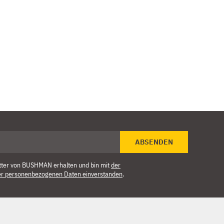
ABSENDEN
tter von BUSHMAN erhalten und bin mit
der
er personenbezogenen Daten einverstanden
.